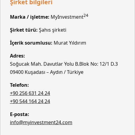
Şirket bilgileri
24
Marka / işletme:
MyInvestment
Şirket türü:
Şahıs şirketi
İçerik sorumlusu:
Murat Yıldırım
Adres:
Soğucak Mah. Davutlar Yolu B.Blok No: 12/1 D.3
09400 Kuşadası – Aydın / Türkiye
Telefon:
+90 256 631 24 24
+90 544 164 24 24
E-posta:
info@myinvestment24.com