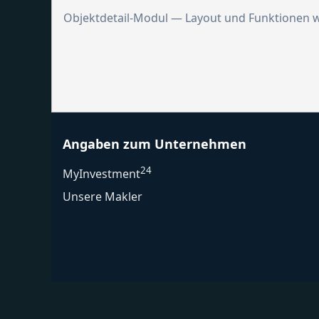
Objektdetail-Modul — Layout und Funktionen w
Angaben zum Unternehmen
24
MyInvestment
Unsere Makler